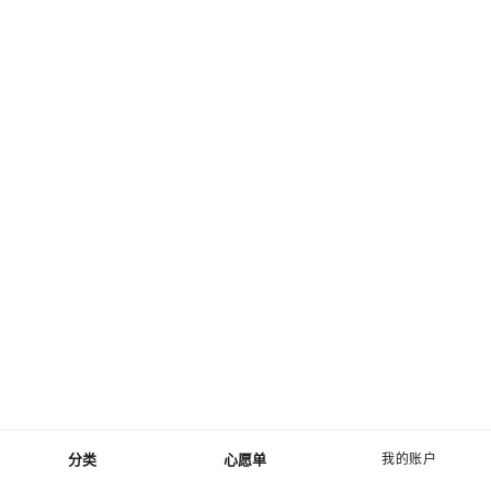
分类
心愿单
我的账户
菜单 - 主导航