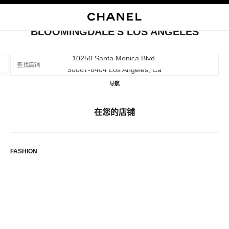
启用高对比
关闭精品店卡片 BLOOMINGDALE'S LOS ANGELES
BLOOMINGDALE'S LOS ANGELES
查找销售店铺
10250 Santa Monica Blvd,
90067-6404 Los Angeles, Ca
地理位
相关建议会显示在此搜索栏下方
0 有相关建议
Bloomingdale's Los Angeles
导航
精品
眼镜
腕表与高级珠宝
香水与美容品
在您的店铺
筛选结果依据：
筛选条件
FASHION