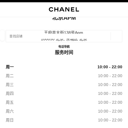
启用高对比
关闭精品店卡片 北京APM
北京APM
查找销售店铺
王府井大街138号apm,
100050 北京, 东城区 北京
地理位
相关建议会显示在此搜索栏下方
0 有相关建议
电话
1065123863
导航
北京APM
服务时间
精品
眼镜
腕表与高级珠宝
香水与美容品
筛选结果依据：
筛选条件
周一
10:00 - 22:00
周二
10:00 - 22:00
周三
10:00 - 22:00
周四
10:00 - 22:00
周五
10:00 - 22:00
周六
10:00 - 22:00
周日
10:00 - 22:00