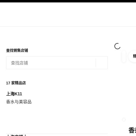
导航
启用高对比
查找销售店铺
筛选
筛选条
地理位置 - 寻找
相关建议会显示在此搜索栏下方
0 有相关建议
17
家精品店
上海K11
查看筛选条件
香水与美容品
关闭精
香