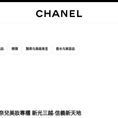
精品
眼镜
腕表与高级珠宝
香水与美容品
结果依据：
件
您附近的精品店信息
品店卡片 香奈兒美妝專櫃 新光三越-信義新天地 A9館
奈兒美妝專櫃 新光三越-信義新天地