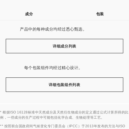
成分
包装
产品中的每种成分均经过悉心甄选。
详细成分列表
每个包装组件均经过精心设计。
详细包装组件列表
* 根据ISO 16128标准中天然成分及天然衍生物成分的定义通过公式计算所得的比
例，一些成分的生产过程中可能包括化学合成、生物处理等工艺。
返回标题↩
** 按照联合国政府间气候变化专门委员会（IPCC）于2013年发布的方法与ISO