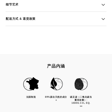
细节艺术
配送方式 & 退货政策
产品内涵
法国制造
89%源自天然的成分
碳足迹（二氧化碳当
*
量排放量）:
1030G.CO₂ EQ.
**