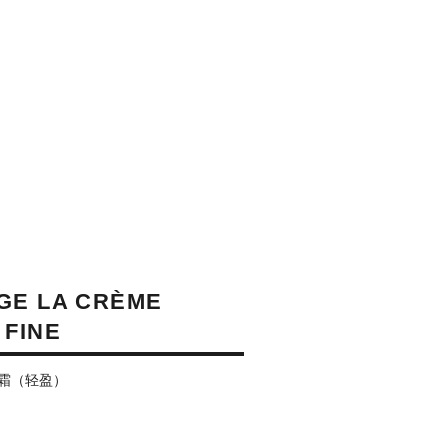
GE LA CRÈME
 FINE
霜（轻盈）