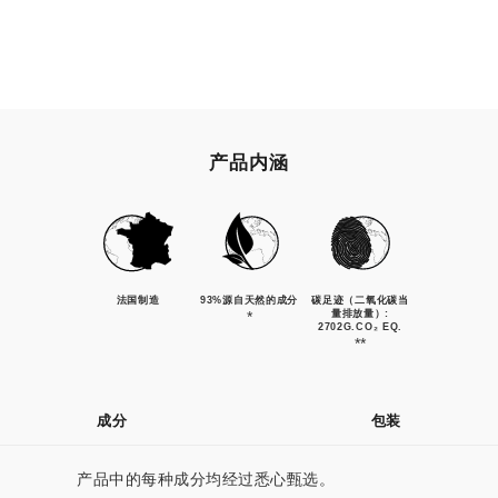
产品内涵
法国制造
93%源自天然的成分
碳足迹（二氧化碳当
*
量排放量）:
2702G.CO₂ EQ.
**
成分
包装
产品中的每种成分均经过悉心甄选。