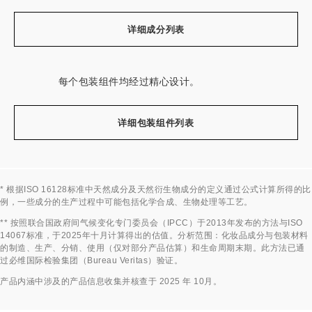
详细成分列表
每个包装组件均经过精心设计。
详细包装组件列表
* 根据ISO 16128标准中天然成分及天然衍生物成分的定义通过公式计算所得的比
例，一些成分的生产过程中可能包括化学合成、生物处理等工艺。
返回标题↩
** 按照联合国政府间气候变化专门委员会（IPCC）于2013年发布的方法与ISO
14067标准，于2025年十月计算得出的估值。分析范围：化妆品成分与包装材料
的制造、生产、分销、使用（仅对部分产品估算）和生命周期末期。此方法已通
过必维国际检验集团（Bureau Veritas）验证。
返回标题↩
产品内涵中涉及的产品信息收集并核查于 2025 年 10月。