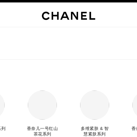
系列
香奈儿一号红山
多维紧肤 & 智
香
茶花系列
慧紧肤系列