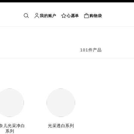
我的账户
心愿单
购物袋
购物袋
搜索
账户
心愿单
101件产品
奈儿光采净白
光采透白系列
系列