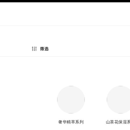
导航
启用高对比
筛选
奢华精萃系列
山茶花保湿