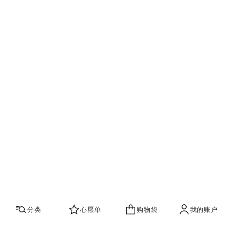
分类
心愿单
购物袋
我的账户
心愿单
购物袋
账户
联系我们