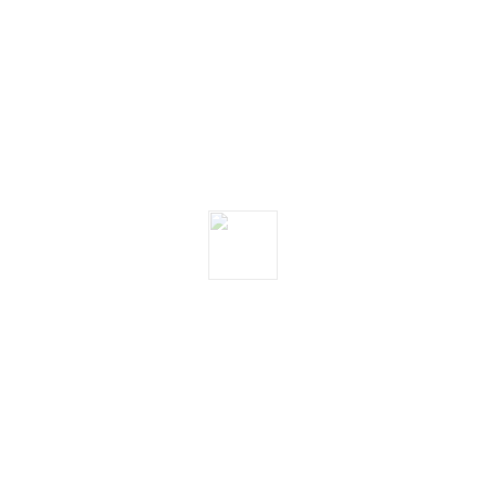
“每位女性都独一无二。因此，我们的配方也
必须满足她们的个性需求。”
香奈儿配方研发项目经理Véronique Kowandy
从设计精美的产品瓶身，到量身定制的按摩手法，产品