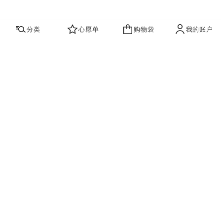
分类
心愿单
购物袋
我的账户
心愿单
购物袋
账户
联系我们
寻找店铺
品牌资讯​
即刻订阅，获取香奈儿最新资讯。
订阅