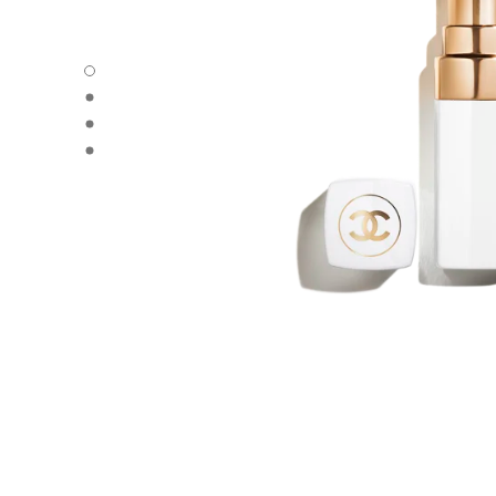
ROUGE COCO BAUME – SATIN - 默认视图
ROUGE COCO BAUME – SATIN - 备用视图1
ROUGE COCO BAUME – SATIN - 备用视图2
ROUGE COCO BAUME – SATIN - 基本纹理视图