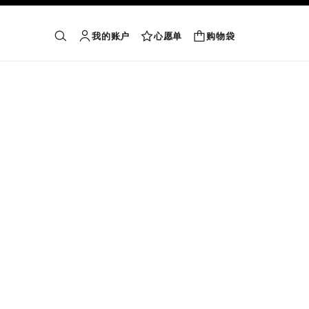
我的账户
心愿单
购物袋
购物袋
搜索
账户
心愿单