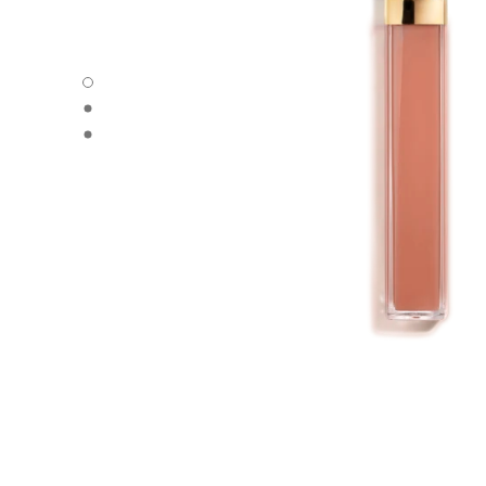
ROUGE COCO HYDRA GLOSS - 默认视图
ROUGE COCO HYDRA GLOSS - 备用视图1
ROUGE COCO HYDRA GLOSS - 基本纹理视图