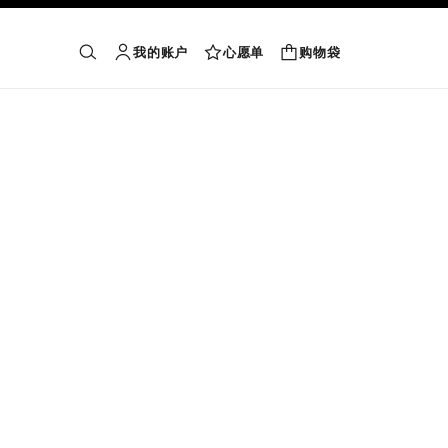
我的账户
心愿单
购物袋
购物袋
搜索
账户
心愿单