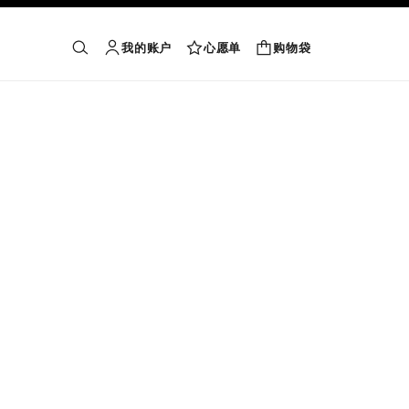
我的账户
心愿单
购物袋
购物袋
搜索
账户
心愿单