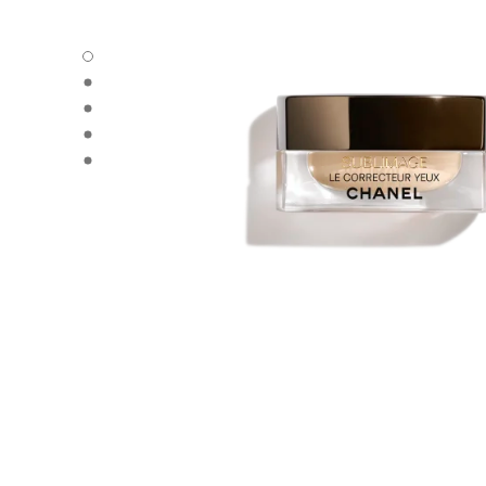
SUBLIMAGE LE CORRECTEUR YEUX - 默认视图
SUBLIMAGE LE CORRECTEUR YEUX - 备用视图1
SUBLIMAGE LE CORRECTEUR YEUX - 基本纹理视图
SUBLIMAGE LE CORRECTEUR YEUX - product.packSh
SUBLIMAGE LE CORRECTEUR YEUX - product.packSh