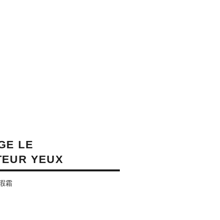
GE LE
EUR YEUX
瑕霜