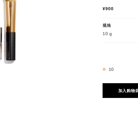
¥900
规格
10 g
ot.APPLICATION_VISUAL_1
ot.APPLICATION_VISUAL_2
3 种色号
10
加入购物