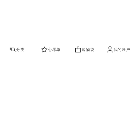
分类
心愿单
购物袋
我的账户
心愿单
购物袋
账户
联系我们
寻找店铺
品牌资讯​
即刻订阅，获取香奈儿最新资讯。
订阅