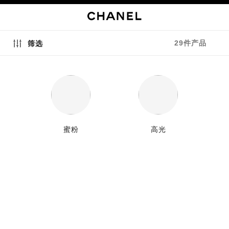
启用高对比
29件产品
筛选
蜜粉
高光
新品
新品