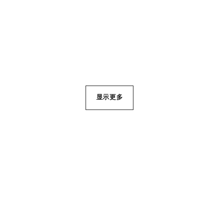
参考编号 131882
参考编号 184014
种可选
3 种色号
种可选
3 种色号
¥900
¥450
加入购物袋
加入购物袋
显示更多