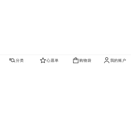
分类
心愿单
购物袋
我的账户
心愿单
购物袋
账户
联系我们
寻找店铺
品牌资讯​
即刻订阅，获取香奈儿最新资讯。