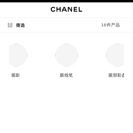
启用高对比
16件产品
筛选
眼影
眼线笔
眼部彩盘
新品
新品