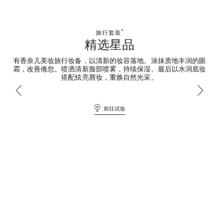
*
旅行套装
精选星品
有香奈儿美妆旅行妆备，以清新的妆容落地。涂抹质地丰润的眼
霜，改善倦怠。喷洒清新脸部喷雾，持续保湿。最后以水润底妆
搭配炫亮唇妆，重焕自然光采。
前往试妆