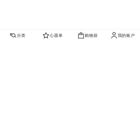
分类
心愿单
购物袋
我的账户
心愿单
购物袋
账户
联系我们
寻找店铺
品牌资讯​
即刻订阅，获取香奈儿最新资讯。
订阅
香奈儿主页