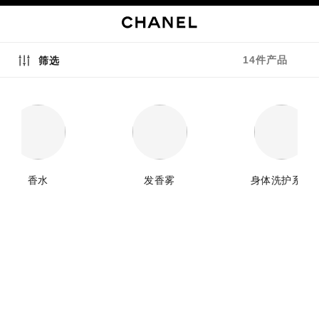
启用高对比
14件产品
筛选
香水
发香雾
身体洗护系列