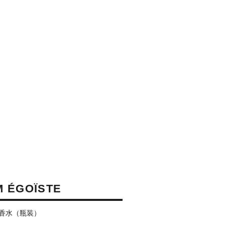
M ÉGOÏSTE
香水（瓶装）