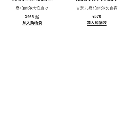
嘉柏丽尔天性香水
香奈儿嘉柏丽尔发香雾
参考编号 120630
参考编号 120870
起
¥570
¥965
加入购物袋
加入购物袋