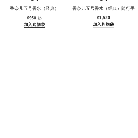
香奈儿五号香水（经典）
香奈儿五号香水（经典）随行手
参考编号 125530
参考编号 125407
袋装
起
¥1,520
¥950
加入购物袋
加入购物袋