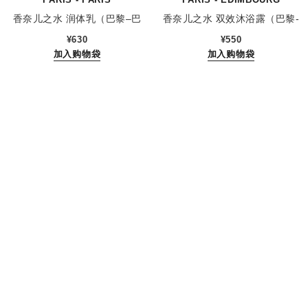
香奈儿之水 润体乳（巴黎–巴
香奈儿之水 双效沐浴露（巴黎-
参考编号 102950
参考编号 102840
黎）
爱丁堡）
¥630
¥550
加入购物袋
加入购物袋