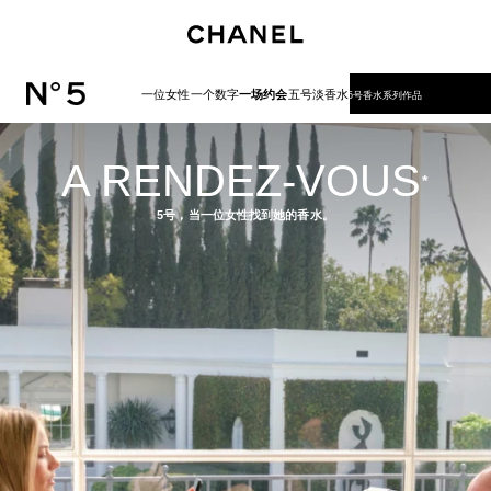
启用高对比
一位女性
一个数字
一场约会
五号淡香水
5号香水系列作品
A RENDEZ-VOUS
*
5号，当一位女性找到她的香水。