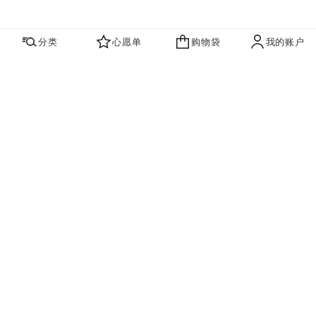
分类
心愿单
购物袋
我的账户
心愿单
购物袋
账户
联系我们
寻找店铺
品牌资讯​
即刻订阅，获取香奈儿最新资讯。
订阅