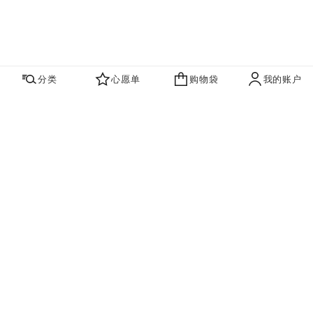
分类
心愿单
购物袋
我的账户
心愿单
购物袋
账户
联系我们
寻找店铺
品牌资讯​
即刻订阅，获取香奈儿最新资讯。
订阅
香奈儿主页