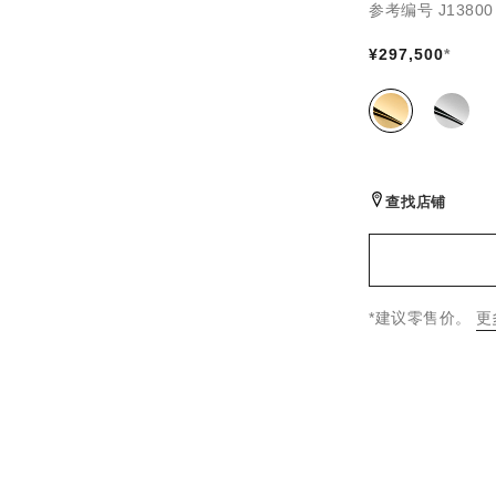
参考编号 J13800
标准尺寸版本
¥297,500
*
同系列款式
(2)
查找店铺
↩
*建议零售价。
更