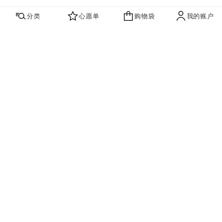
分类
心愿单
购物袋
我的账户
心愿单
购物袋
账户
联系我们
寻找店铺
品牌资讯​
即刻订阅，获取香奈儿最新资讯。
订阅
香奈儿主页
高级珠宝
Collection N°5
手镯与手链