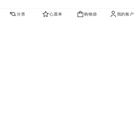
分类
心愿单
购物袋
我的账户
心愿单
购物袋
账户
联系我们
寻找店铺
品牌资讯​
即刻订阅，获取香奈儿最新资讯。
订阅
香奈儿主页
高级珠宝
CAMÉLIA系列
戒指