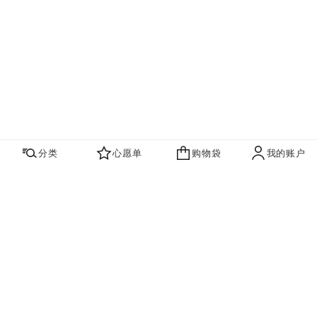
分类
心愿单
购物袋
我的账户
心愿单
购物袋
账户
联系我们
寻找店铺
品牌资讯​
即刻订阅，获取香奈儿最新资讯。