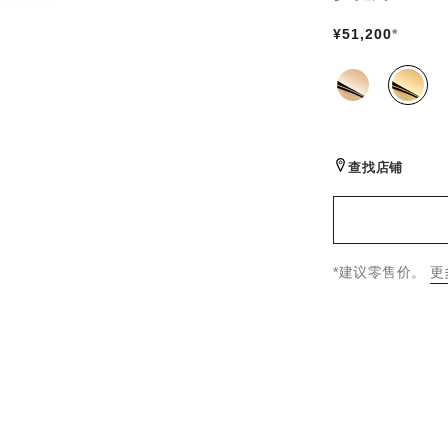
¥51,200
*
同系列款式
(2)
查找店铺
↩
*建议零售价。
更