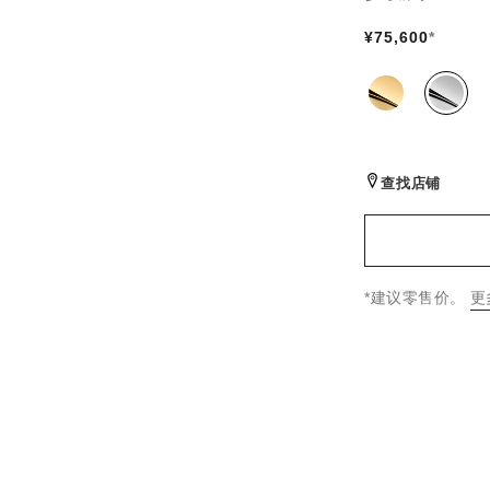
版本
¥75,600
*
同系列款式
(2)
查找店铺
↩
*建议零售价。
更