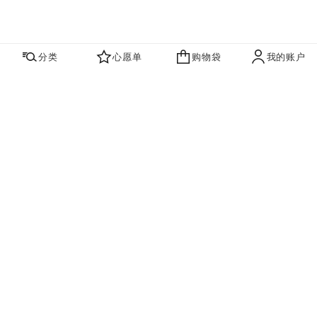
分类
心愿单
购物袋
我的账户
心愿单
购物袋
账户
联系我们
寻找店铺
品牌资讯​
即刻订阅，获取香奈儿最新资讯。
订阅
香奈儿主页
高级珠宝
Collection N°5
戒指