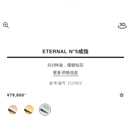
开启
放大视图
ETERNAL N°5戒指
白18K金，镶嵌钻石
更多详细信息
参考编号 J12002
¥79,800
*
同系列款式
(3)