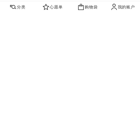
分类
心愿单
购物袋
我的账户
心愿单
购物袋
账户
联系我们
寻找店铺
品牌资讯​
即刻订阅，获取香奈儿最新资讯。
订阅
香奈儿主页
高级珠宝
COCO CRUSH
戒指