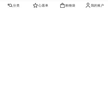
分类
心愿单
购物袋
我的账户
心愿单
购物袋
账户
联系我们
寻找店铺
品牌资讯​
即刻订阅，获取香奈儿最新资讯。
订阅
香奈儿主页
高级珠宝
COCO CRUSH
戒指