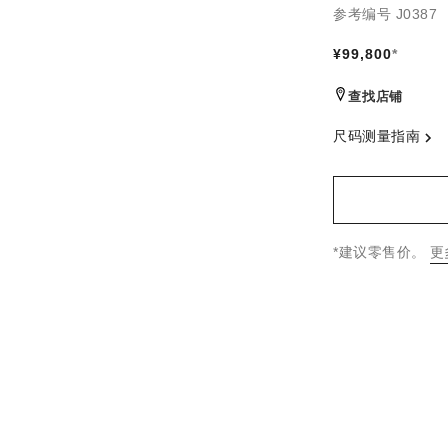
参考编号 J0387
¥99,800
*
查找店铺
尺码测量指南
↩
*建议零售价。
更