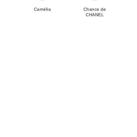
N°5
Camélia
Chance de
CHANEL
coco crush项链
coco crush柔性短项链
菱格纹图案，标准款，米色
菱格纹图案，米色18K金
18K金
参考编号 J13719
¥243,800
*
参考编号 J12306
¥23,500
*
查看详细信息
查看详细信息