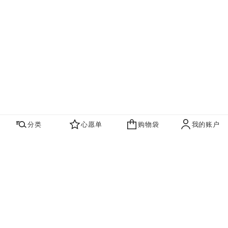
分类
心愿单
购物袋
我的账户
心愿单
购物袋
账户
联系我们
寻找店铺
品牌资讯​