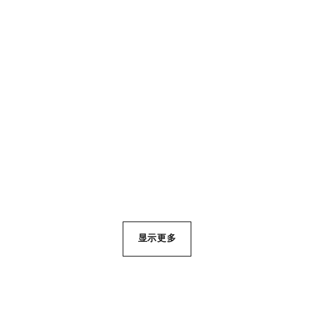
extrait de camélia柔性短项
les infinis de camélia长项
链
链，可变换佩戴方式
玫瑰18K金，镶嵌钻石
玫瑰18K金，镶嵌钻石
参考编号 J13653
参考编号 J11877
¥210,000
*
¥226,800
*
查看详细信息
查看详细信息
显示更多