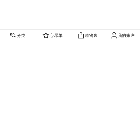
分类
心愿单
购物袋
我的账户
心愿单
购物袋
账户
联系我们
寻找店铺
品牌资讯​
即刻订阅，获取香奈儿最新资讯。
订阅
香奈儿主页