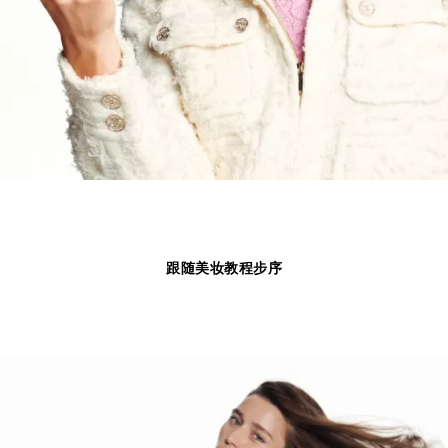
跟随美妆教程步序