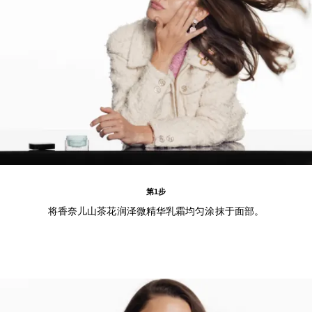
第1步
将香奈儿山茶花润泽微精华乳霜均匀涂抹于面部。