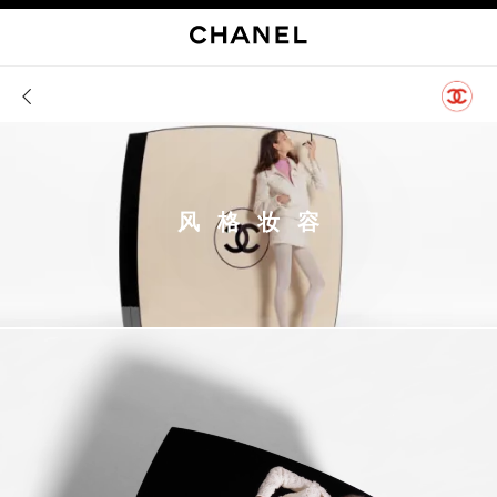
启用高对比
风格妆容