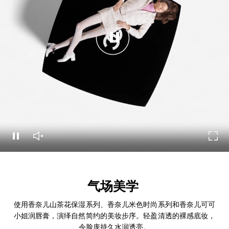
暂停视频
暂停视频
取消视频静音
开启
气场美学
使用香奈儿山茶花保湿系列、香奈儿米色时尚系列和香奈儿可可
小姐润唇膏，演绎自然简约的美妆步序。轻盈清透的裸感底妆，
令脸庞持久水润透亮。