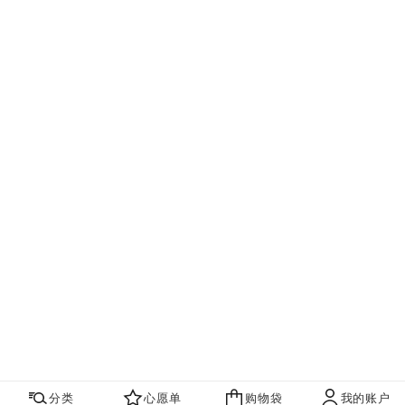
分类
心愿单
购物袋
我的账户