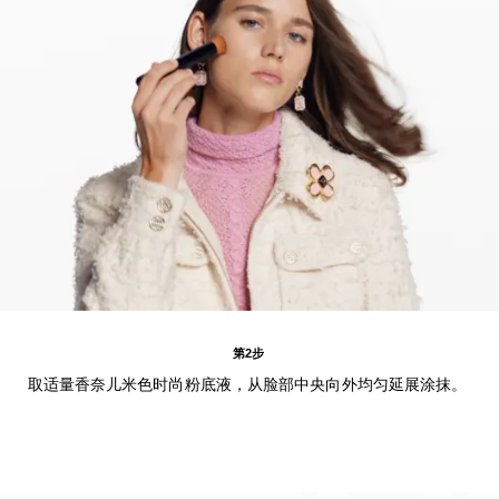
第2步
取适量香奈儿米色时尚粉底液，从脸部中央向外均匀延展涂抹。