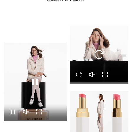
重新播放视频
重新播放视频
取消视频静音
开启全屏模式
重新播放视频
重新播放视频
取消视频静音
开启全屏模式
暂停视频
暂停视频
取消视频静音
开启全屏模式