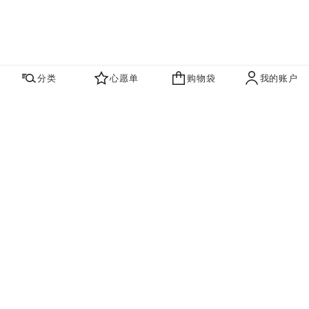
分类
心愿单
购物袋
我的账户
心愿单
购物袋
账户
联系我们
寻找店铺
品牌资讯​
即刻订阅，获取香奈儿最新资讯。
订阅
香奈儿主页