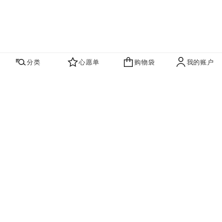
分类
心愿单
购物袋
我的账户
心愿单
购物袋
账户
联系我们
寻找店铺
品牌资讯​
即刻订阅，获取香奈儿最新资讯。
订阅