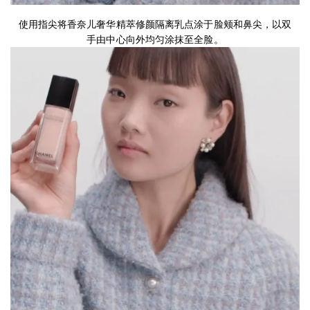
第1步
使用指尖将香奈儿奢华精萃修颜隔离乳点涂于脸颊和鼻尖，以双
手由中心向外均匀涂抹至全脸。