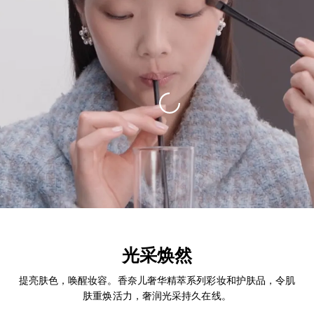
加载中
光采焕然
取消视频静音
提亮肤色，唤醒妆容。香奈儿奢华精萃系列彩妆和护肤品，令肌
肤重焕活力，奢润光采持久在线。