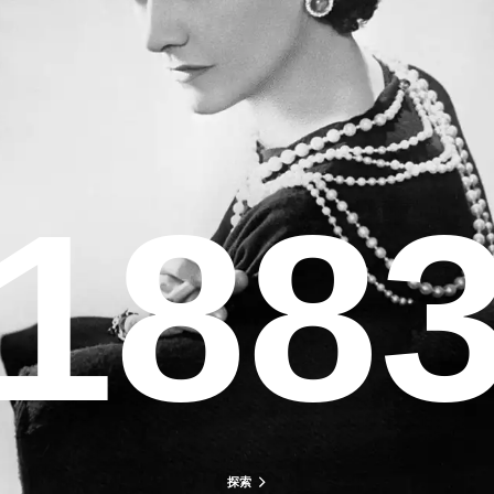
188
探索